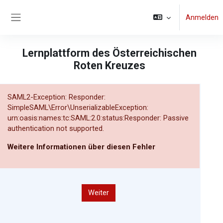
Zum Hauptinhalt
Anmelden
Website-Übersicht
Lernplattform des Österreichischen
Roten Kreuzes
SAML2-Exception: Responder:
SimpleSAML\Error\UnserializableException:
urn:oasis:names:tc:SAML:2.0:status:Responder: Passive
authentication not supported.
Weitere Informationen über diesen Fehler
Weiter